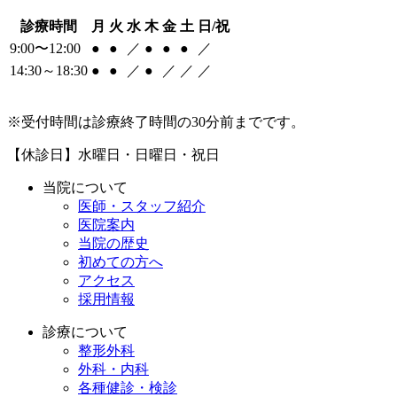
診療時間
月
火
水
木
金
土
日/祝
9:00〜12:00
●
●
／
●
●
●
／
14:30～18:30
●
●
／
●
／
／
／
※受付時間は診療終了時間の30分前までです。
【休診日】水曜日・日曜日・祝日
当院について
医師・スタッフ紹介
医院案内
当院の歴史
初めての方へ
アクセス
採用情報
診療について
整形外科
外科・内科
各種健診・検診