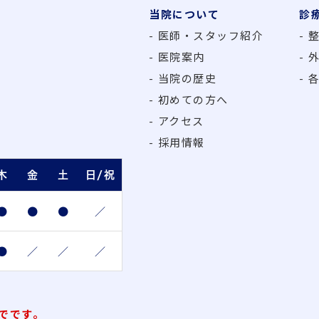
当院について
診
医師・スタッフ紹介
医院案内
当院の歴史
初めての方へ
アクセス
採用情報
木
金
土
日/祝
●
●
●
／
●
／
／
／
でです。