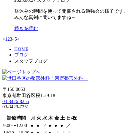
2025.06.27
スタッフブログ
昼休みの時間を使って開催される勉強会の様子です。
みんな真剣に聞いてますね～
続きを読む
<
1
2
3
4
5
>
HOME
ブログ
スタッフブログ
〒156-0053
東京都世田谷区桜1-29-18
03-3426-8255
03-3429-7251
診療時間
月
火
水
木
金
土
日/祝
9:00〜12:00
●
●
／
●
●
●
／
14:30～18:30
●
●
／
●
／
／
／